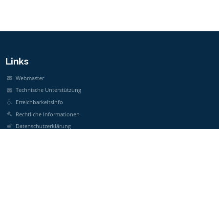
Links
Webmaster
Technische Unterstützung
Erreichbarkeitsinfo
Rechtliche Informationen
Datenschutzerklärung
Impressum
Sitemap
Über unsere Schule
Kontakt
Aktuelles
Kontakt