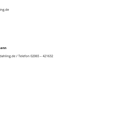
ing.de
mann
ahling.de / Telefon 02065 – 421632